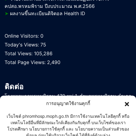
คปสอ.พรหมพิราม ปีงบประมาณ พ.ศ.2566
➤
ผลงานขึ้นทะเบียนดิจิตอล Health ID
Online Visitors:
0
Today's Views:
75
Total Views:
105,286
Total Page Views:
2,490
ติดต่อ
โรงพยาบาลพรหมพิราม 479 หมู่ 1, ตำบลพรหมพิราม อำเภอ
พรหมพิราม จังหวัดพิษณุโลก 65150
การอนุญาตใช้งานคุกกี้
โทร 055-369034 หรือ 055-369103
เว็บไซต์ phromhosp.moph.go.th มีการใช้งานเทคโนโลยีคุกกี้ หรือ
เบอร์ติดต่อภายใน :
คลิกที่นี่
เทคโนโลยีอื่นที่มีลักษณะใกล้เคียงกันกับคุกกี้ บนเว็บไซต์ของเรา
โปรดศึกษา นโยบายการใช้คุกกี้ และ นโยบายความเป็นส่วนตัวของ
ข้อมูล ก่อนใช้บริการเว็บไซต์ ได้ที่ลิงค์ด้านล่าง